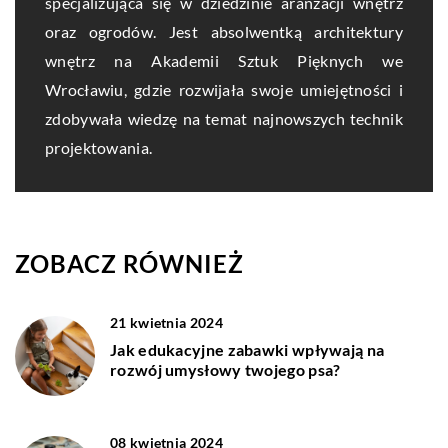
specjalizująca się w dziedzinie aranżacji wnętrz
oraz ogrodów. Jest absolwentką architektury
wnętrz na Akademii Sztuk Pięknych we
Wrocławiu, gdzie rozwijała swoje umiejętności i
zdobywała wiedzę na temat najnowszych technik
projektowania.
ZOBACZ RÓWNIEŻ
21 kwietnia 2024
Jak edukacyjne zabawki wpływają na
rozwój umysłowy twojego psa?
08 kwietnia 2024