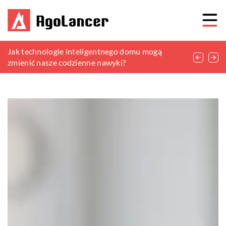
Czym można ocieplić dom?
Jak technologie inteligentnego domu mogą
Jakie materiały i kolory wybrać, aby optycznie
zmienić nasze codzienne nawyki?
powiększyć łazienkę?