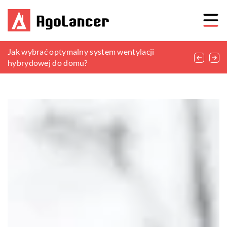
Jak stworzyć funkcjonalną kuchnię w małej
Jak wybrać optymalny system wentylacji
Kreatywne sposoby na wykorzystanie starych
przestrzeni?
hybrydowej do domu?
przedmiotów w ogrodowych aranżacjach