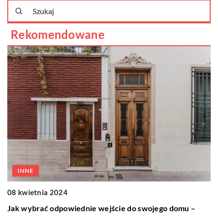
Rekomendowane
INNE
08 kwietnia 2024
12
Jak wybrać odpowiednie wejście do swojego domu –
J