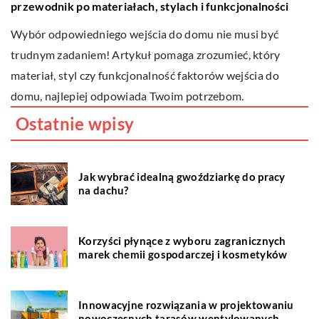
przewodnik po materiałach, stylach i funkcjonalności
p
i
Wybór odpowiedniego wejścia do domu nie musi być
O
dz
trudnym zadaniem! Artykuł pomaga zrozumieć, który
ni
materiał, styl czy funkcjonalność faktorów wejścia do
i 
domu, najlepiej odpowiada Twoim potrzebom.
Ostatnie wpisy
Jak wybrać idealną gwoździarkę do pracy
na dachu?
Korzyści płynące z wyboru zagranicznych
marek chemii gospodarczej i kosmetyków
Innowacyjne rozwiązania w projektowaniu
nowoczesnych tarasów wentylowanych