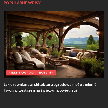
POPULARNE WPISY
PIĘKNY OGRÓD
ROŚLINY
Jak drewniana architektura ogrodowa może zmienić
P
Twoją przestrzeń na świeżym powietrzu?